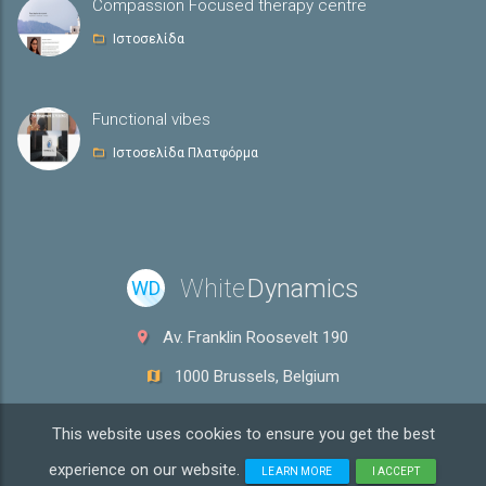
Compassion Focused therapy centre
Ιστοσελίδα
Functional vibes
Ιστοσελίδα Πλατφόρμα
White
Dynamics
WD
Av. Franklin Roosevelt 190
1000 Brussels, Belgium
info@whitedyn.com
This website uses cookies to ensure you get the best
VAT: BE0600.969.636
experience on our website.
LEARN MORE
I ACCEPT