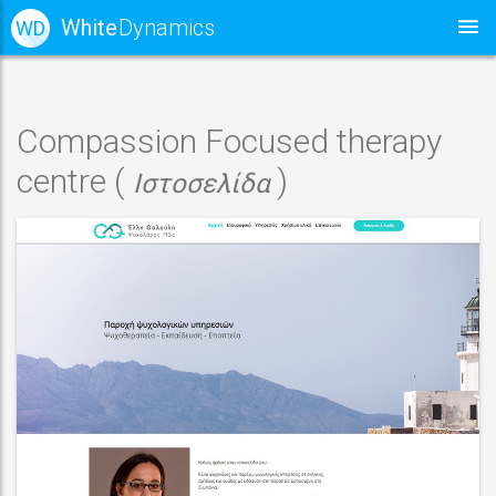
White
Dynamics
WD
Compassion Focused therapy
centre (
)
Ιστοσελίδα